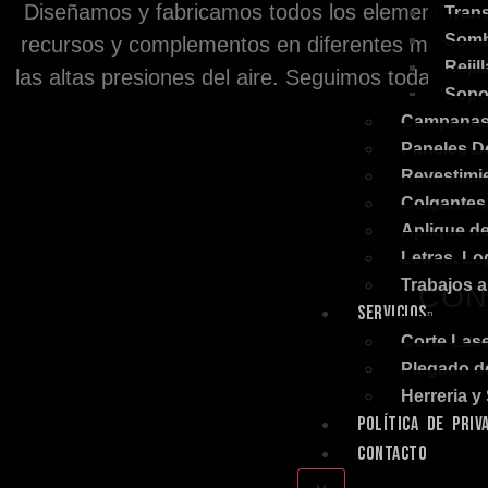
Diseñamos y fabricamos todos los elementos neces
Tran
Somb
recursos y complementos en diferentes medidas 
Rejil
las altas presiones del aire. Seguimos todas las 
Sopo
Campanas 
Paneles D
Revestimi
Colgantes
Aplique d
Letras, Lo
Trabajos 
CON
SERVICIOS
Corte Las
Plegado d
Herreria y
POLÍTICA DE PRIV
CONTACTO