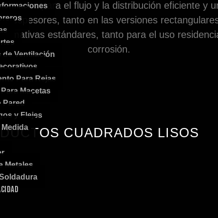
arios para el flujo y la distribución eficiente y 
sformaciones
reros
y espesores, tanto en las versiones rectangulares 
las
normativas estándares, tanto para el uso residencia
rtes
corrosión.
de Ventilación
ecorativos
ento Para Rejas
 Para Macetas
e Pared
gos y Flejes
a Medida
DUCTOS CUADRADOS LISOS
er
e Metales
 Soldadura
ACIDAD