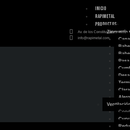
INICIO
RAPIMETAL
PRODUCTOS
Zinguería 
Av. de los Constituyentes 4651 - V
info@rapimetal.com
Cana
Babe
Babe
Pasa
Cumb
Desa
Term
Clar
Aler
Ventilació
Cond
Curv
Redu