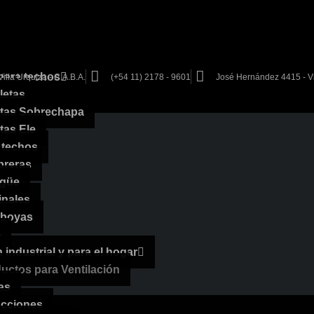
para techos
illa Urquiza - C.A.B.A.
(+54 11) 2178 - 9601
José Hernández 4415 - Vil
letas
tas Sobrechapa
tas Ele
 techos
reras
güe
inales
aboyas
o
n industrial y para el hogar
uctos para Ventilación
as
cciones